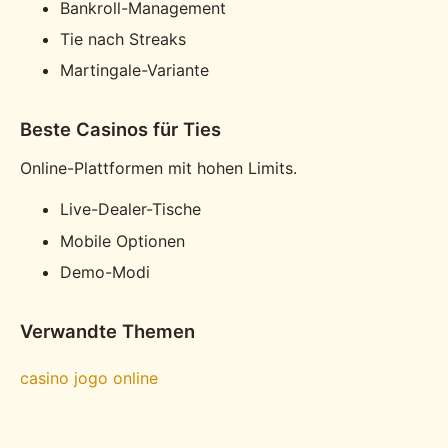
Bankroll-Management
Tie nach Streaks
Martingale-Variante
Beste Casinos für Ties
Online-Plattformen mit hohen Limits.
Live-Dealer-Tische
Mobile Optionen
Demo-Modi
Verwandte Themen
casino jogo online