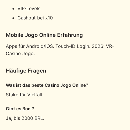
VIP-Levels
Cashout bei x10
Mobile Jogo Online Erfahrung
Apps für Android/iOS. Touch-ID Login. 2026: VR-
Casino Jogo.
Häufige Fragen
Was ist das beste Casino Jogo Online?
Stake für Vielfalt.
Gibt es Boni?
Ja, bis 2000 BRL.