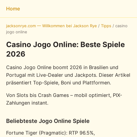
Home
jacksonrye.com — Willkommen bei Jackson Rye
/
Tipps
/
casino
jogo online
Casino Jogo Online: Beste Spiele
2026
Casino Jogo Online boomt 2026 in Brasilien und
Portugal mit Live-Dealer und Jackpots. Dieser Artikel
präsentiert Top-Spiele, Boni und Plattformen.
Von Slots bis Crash Games – mobil optimiert, PIX-
Zahlungen instant.
Beliebteste Jogo Online Spiele
Fortune Tiger (Pragmatic): RTP 96.5%,