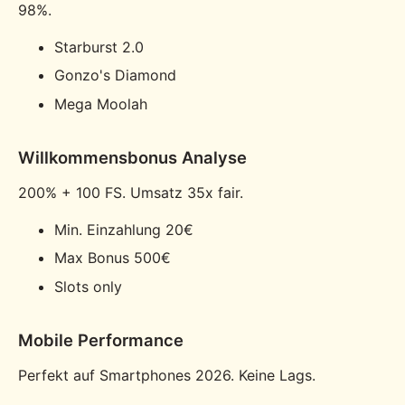
98%.
Starburst 2.0
Gonzo's Diamond
Mega Moolah
Willkommensbonus Analyse
200% + 100 FS. Umsatz 35x fair.
Min. Einzahlung 20€
Max Bonus 500€
Slots only
Mobile Performance
Perfekt auf Smartphones 2026. Keine Lags.