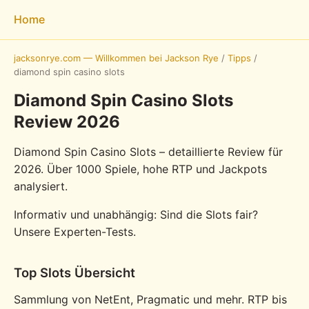
Home
jacksonrye.com — Willkommen bei Jackson Rye
/
Tipps
/
diamond spin casino slots
Diamond Spin Casino Slots
Review 2026
Diamond Spin Casino Slots – detaillierte Review für
2026. Über 1000 Spiele, hohe RTP und Jackpots
analysiert.
Informativ und unabhängig: Sind die Slots fair?
Unsere Experten-Tests.
Top Slots Übersicht
Sammlung von NetEnt, Pragmatic und mehr. RTP bis