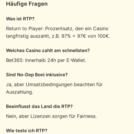
Häufige Fragen
Was ist RTP?
Return to Player: Prozentsatz, den ein Casino
langfristig auszahlt, z.B. 97% = 97€ von 100€.
Welches Casino zahlt am schnellsten?
Bet365: Innerhalb 24h per E-Wallet.
Sind No-Dep Boni inklusive?
Ja, aber Umsatzbedingungen beachten für
Auszahlung.
Beeinflusst das Land die RTP?
Nein, aber Lizenzen sorgen für Fairness.
Wie teste ich RTP?