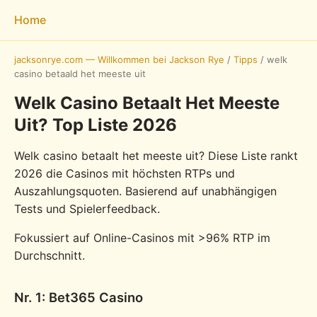
Home
jacksonrye.com — Willkommen bei Jackson Rye
/
Tipps
/
welk
casino betaald het meeste uit
Welk Casino Betaalt Het Meeste
Uit? Top Liste 2026
Welk casino betaalt het meeste uit? Diese Liste rankt
2026 die Casinos mit höchsten RTPs und
Auszahlungsquoten. Basierend auf unabhängigen
Tests und Spielerfeedback.
Fokussiert auf Online-Casinos mit >96% RTP im
Durchschnitt.
Nr. 1: Bet365 Casino