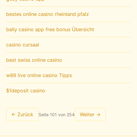
bestes online casino rheinland pfalz
bally casino app free bonus Übersicht
casino cursaal
best swiss online casino
w88 live online casino Tipps
$1deposit casino
← Zurück
Weiter →
Seite 101 von 254