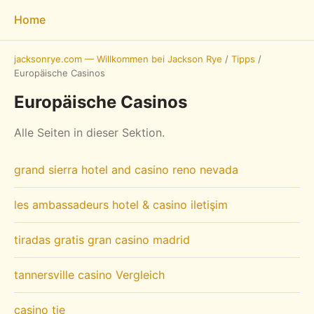
Home
jacksonrye.com — Willkommen bei Jackson Rye
/
Tipps
/
Europäische Casinos
Europäische Casinos
Alle Seiten in dieser Sektion.
grand sierra hotel and casino reno nevada
les ambassadeurs hotel & casino iletişim
tiradas gratis gran casino madrid
tannersville casino Vergleich
casino tie