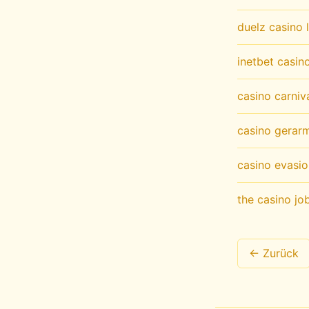
duelz casino 
inetbet casin
casino carniv
casino gerar
casino evasio
the casino jo
← Zurück