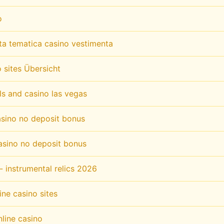
o
sta tematica casino vestimenta
 sites Übersicht
ls and casino las vegas
asino no deposit bonus
asino no deposit bonus
- instrumental relics 2026
ine casino sites
line casino