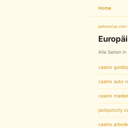
Home
jacksonrye.com 
Europä
Alle Seiten in
casino goldb
casino auto r
casino madei
jackpotcity c
casino arbol