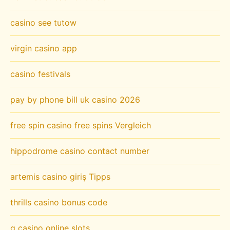
casino see tutow
virgin casino app
casino festivals
pay by phone bill uk casino 2026
free spin casino free spins Vergleich
hippodrome casino contact number
artemis casino giriş Tipps
thrills casino bonus code
g casino online slots