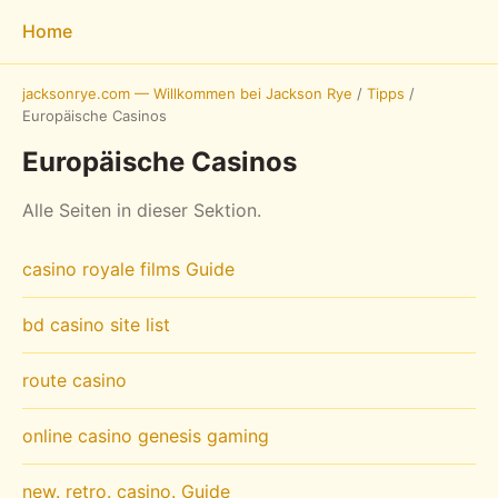
Home
jacksonrye.com — Willkommen bei Jackson Rye
/
Tipps
/
Europäische Casinos
Europäische Casinos
Alle Seiten in dieser Sektion.
casino royale films Guide
bd casino site list
route casino
online casino genesis gaming
new. retro. casino. Guide