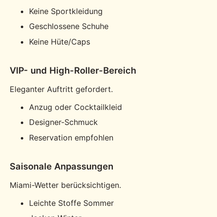
Keine Sportkleidung
Geschlossene Schuhe
Keine Hüte/Caps
VIP- und High-Roller-Bereich
Eleganter Auftritt gefordert.
Anzug oder Cocktailkleid
Designer-Schmuck
Reservation empfohlen
Saisonale Anpassungen
Miami-Wetter berücksichtigen.
Leichte Stoffe Sommer