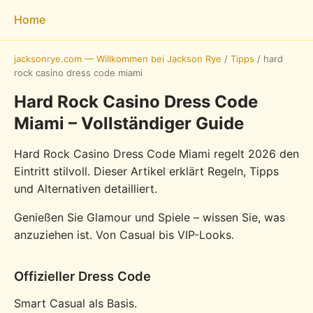
Home
jacksonrye.com — Willkommen bei Jackson Rye
/
Tipps
/
hard
rock casino dress code miami
Hard Rock Casino Dress Code
Miami – Vollständiger Guide
Hard Rock Casino Dress Code Miami regelt 2026 den
Eintritt stilvoll. Dieser Artikel erklärt Regeln, Tipps
und Alternativen detailliert.
Genießen Sie Glamour und Spiele – wissen Sie, was
anzuziehen ist. Von Casual bis VIP-Looks.
Offizieller Dress Code
Smart Casual als Basis.