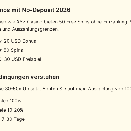
inos mit No-Deposit 2026
en wie XYZ Casino bieten 50 Free Spins ohne Einzahlung. 
n und Auszahlungsgrenzen.
A: 20 USD Bonus
: 50 Spins
: 30 USD Freispiel
ingungen verstehen
se 30-50x Umsatz. Achten Sie auf max. Auszahlung von 10
ählen 100%
iele 10-20%
t: 7-30 Tage