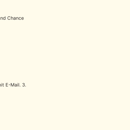
 und Chance
it E-Mail. 3.