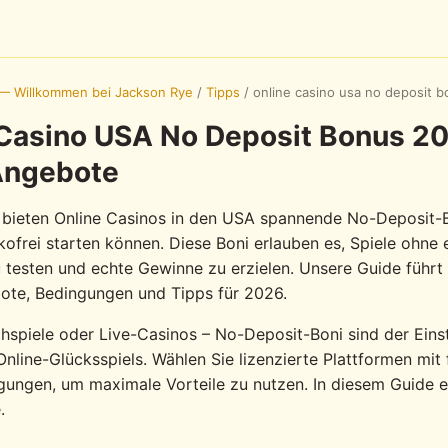
— Willkommen bei Jackson Rye
/
Tipps
/
online casino usa no deposit 
 Casino USA No Deposit Bonus 20
Angebote
 bieten Online Casinos in den USA spannende No-Deposit-B
ikofrei starten können. Diese Boni erlauben es, Spiele ohne 
 testen und echte Gewinne zu erzielen. Unsere Guide führt 
ote, Bedingungen und Tipps für 2026.
chspiele oder Live-Casinos – No-Deposit-Boni sind der Einst
nline-Glücksspiels. Wählen Sie lizenzierte Plattformen mit 
ungen, um maximale Vorteile zu nutzen. In diesem Guide 
.