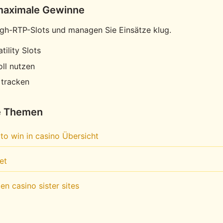
 maximale Gewinne
gh-RTP-Slots und managen Sie Einsätze klug.
tility Slots
ll nutzen
 tracken
e Themen
to win in casino Übersicht
et
n casino sister sites