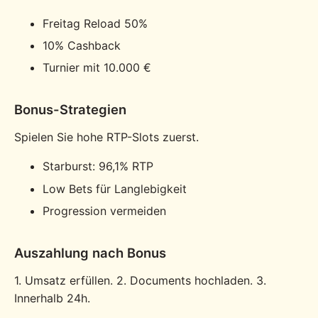
Freitag Reload 50%
10% Cashback
Turnier mit 10.000 €
Bonus-Strategien
Spielen Sie hohe RTP-Slots zuerst.
Starburst: 96,1% RTP
Low Bets für Langlebigkeit
Progression vermeiden
Auszahlung nach Bonus
1. Umsatz erfüllen. 2. Documents hochladen. 3.
Innerhalb 24h.