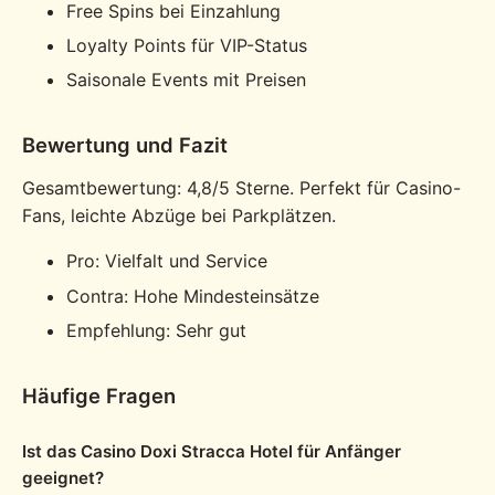
Free Spins bei Einzahlung
Loyalty Points für VIP-Status
Saisonale Events mit Preisen
Bewertung und Fazit
Gesamtbewertung: 4,8/5 Sterne. Perfekt für Casino-
Fans, leichte Abzüge bei Parkplätzen.
Pro: Vielfalt und Service
Contra: Hohe Mindesteinsätze
Empfehlung: Sehr gut
Häufige Fragen
Ist das Casino Doxi Stracca Hotel für Anfänger
geeignet?