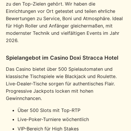
zu den Top-Zielen gehört. Wir haben die
Einrichtungen vor Ort getestet und teilen ehrliche
Bewertungen zu Service, Boni und Atmosphäre. Ideal
für High Roller und Anfänger gleichermaßen, mit
modernster Technik und vielfältigen Events im Jahr
2026.
Spielangebot im Casino Doxi Stracca Hotel
Das Casino bietet über 500 Spielautomaten und
klassische Tischspiele wie Blackjack und Roulette.
Live-Dealer-Tische sorgen für authentisches Flair.
Progressive Jackpots locken mit hohen
Gewinnchancen.
Über 500 Slots mit Top-RTP
Live-Poker-Turniere wöchentlich
VIP-Bereich für High Stakes