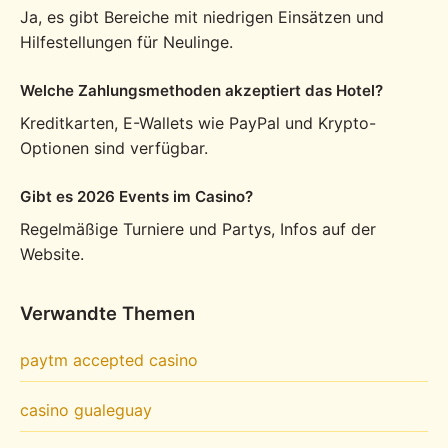
Ja, es gibt Bereiche mit niedrigen Einsätzen und
Hilfestellungen für Neulinge.
Welche Zahlungsmethoden akzeptiert das Hotel?
Kreditkarten, E-Wallets wie PayPal und Krypto-
Optionen sind verfügbar.
Gibt es 2026 Events im Casino?
Regelmäßige Turniere und Partys, Infos auf der
Website.
Verwandte Themen
paytm accepted casino
casino gualeguay