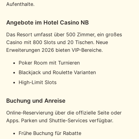
Aufenthalte.
Angebote im Hotel Casino NB
Das Resort umfasst über 500 Zimmer, ein großes
Casino mit 800 Slots und 20 Tischen. Neue
Erweiterungen 2026 bieten VIP-Bereiche.
Poker Room mit Turnieren
Blackjack und Roulette Varianten
High-Limit Slots
Buchung und Anreise
Online-Reservierung über die offizielle Seite oder
Apps. Parken und Shuttle-Services verfügbar.
Frühe Buchung für Rabatte