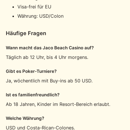
Visa-frei für EU
Währung: USD/Colon
Häufige Fragen
Wann macht das Jaco Beach Casino auf?
Täglich ab 12 Uhr, bis 4 Uhr morgens.
Gibt es Poker-Turniere?
Ja, wöchentlich mit Buy-ins ab 50 USD.
Ist es familienfreundlich?
Ab 18 Jahren, Kinder im Resort-Bereich erlaubt.
Welche Währung?
USD und Costa-Rican-Colones.