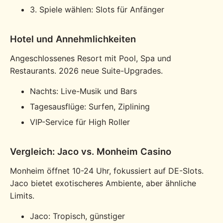
3. Spiele wählen: Slots für Anfänger
Hotel und Annehmlichkeiten
Angeschlossenes Resort mit Pool, Spa und
Restaurants. 2026 neue Suite-Upgrades.
Nachts: Live-Musik und Bars
Tagesausflüge: Surfen, Ziplining
VIP-Service für High Roller
Vergleich: Jaco vs. Monheim Casino
Monheim öffnet 10-24 Uhr, fokussiert auf DE-Slots.
Jaco bietet exotischeres Ambiente, aber ähnliche
Limits.
Jaco: Tropisch, günstiger