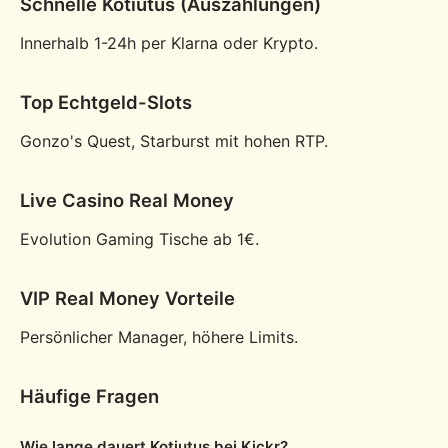
Schnelle Kotiutus (Auszahlungen)
Innerhalb 1-24h per Klarna oder Krypto.
Top Echtgeld-Slots
Gonzo's Quest, Starburst mit hohen RTP.
Live Casino Real Money
Evolution Gaming Tische ab 1€.
VIP Real Money Vorteile
Persönlicher Manager, höhere Limits.
Häufige Fragen
Wie lange dauert Kotiutus bei Kickr?