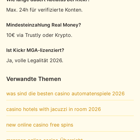
Max. 24h für verifizierte Konten.
Mindesteinzahlung Real Money?
10€ via Trustly oder Krypto.
Ist Kickr MGA-lizenziert?
Ja, volle Legalität 2026.
Verwandte Themen
was sind die besten casino automatenspiele 2026
casino hotels with jacuzzi in room 2026
new online casino free spins