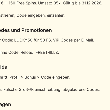
€ + 150 Free Spins. Umsatz 35x. Gültig bis 31.12.2026.
istrieren, Code eingeben, einzahlen.
odes und Promotionen
r Code: LUCKY50 für 50 FS. VIP-Codes per E-Mail.
ohne Code. Reload: FREETRILLZ.
ide
chritt: Profil > Bonus > Code eingeben.
r: Falsche Groß-/Kleinschreibung, abgelaufene Codes.
ragen