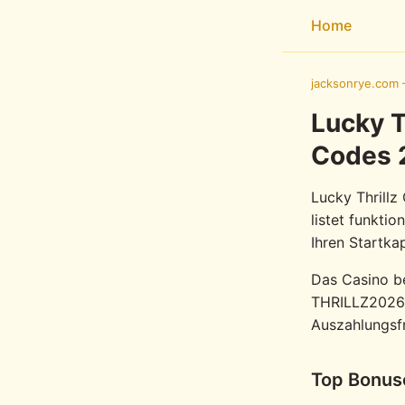
Home
jacksonrye.com 
Lucky T
Codes 
Lucky Thrillz
listet funkti
Ihren Startkap
Das Casino be
THRILLZ2026 s
Auszahlungsfr
Top Bonus