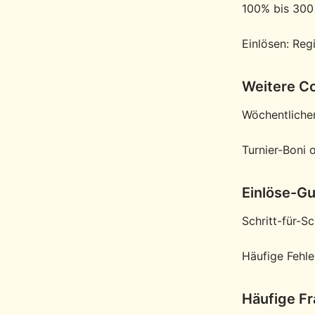
100% bis 300 
Einlösen: Reg
Weitere C
Wöchentliche
Turnier-Boni 
Einlöse-Gu
Schritt-für-S
Häufige Fehle
Häufige F