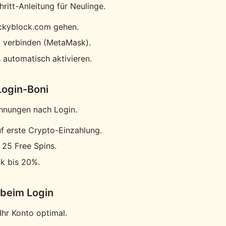
hritt-Anleitung für Neulinge.
uckyblock.com gehen.
t verbinden (MetaMask).
 automatisch aktivieren.
Login-Boni
ohnungen nach Login.
f erste Crypto-Einzahlung.
 25 Free Spins.
k bis 20%.
 beim Login
Ihr Konto optimal.