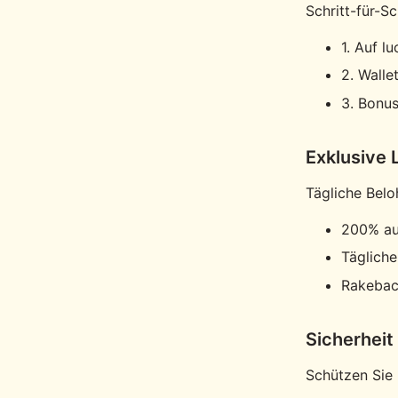
Schritt-für-Sc
1. Auf l
2. Walle
3. Bonus
Exklusive 
Tägliche Bel
200% au
Tägliche
Rakebac
Sicherheit
Schützen Sie 