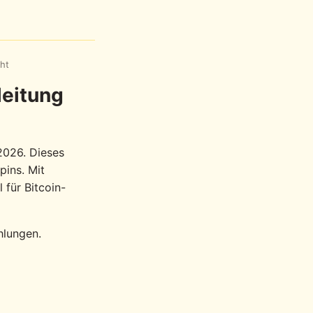
cht
leitung
 2026. Dieses
ins. Mit
 für Bitcoin-
hlungen.