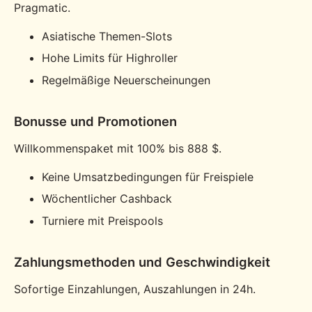
Pragmatic.
Asiatische Themen-Slots
Hohe Limits für Highroller
Regelmäßige Neuerscheinungen
Bonusse und Promotionen
Willkommenspaket mit 100% bis 888 $.
Keine Umsatzbedingungen für Freispiele
Wöchentlicher Cashback
Turniere mit Preispools
Zahlungsmethoden und Geschwindigkeit
Sofortige Einzahlungen, Auszahlungen in 24h.