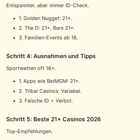
Entspannter, aber immer ID-Check.
1. Golden Nugget: 21+.
2. The D: 21+, Bars 21+.
3. Familien-Events ab 18.
Schritt 4: Ausnahmen und Tipps
Sportwetten oft 18+.
1. Apps wie BetMGM: 21+.
2. Tribal Casinos: Variabel.
3. Falsche ID = Verbot.
Schritt 5: Beste 21+ Casinos 2026
Top-Empfehlungen.