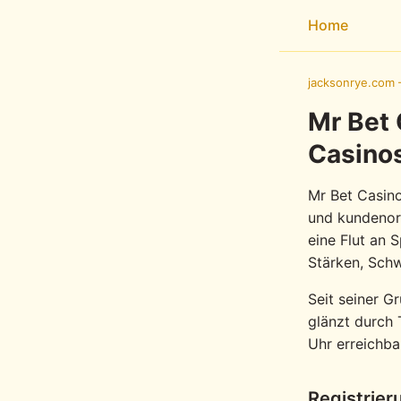
Home
jacksonrye.com 
Mr Bet 
Casino
Mr Bet Casino
und kundenori
eine Flut an S
Stärken, Schw
Seit seiner G
glänzt durch 
Uhr erreichbar
Registrier