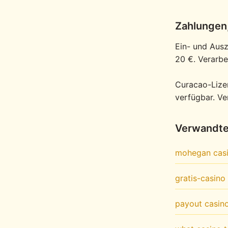
Zahlungen,
Ein- und Ausz
20 €. Verarbe
Curacao-Lizen
verfügbar. Ve
Verwandt
mohegan casi
gratis-casino
payout casino