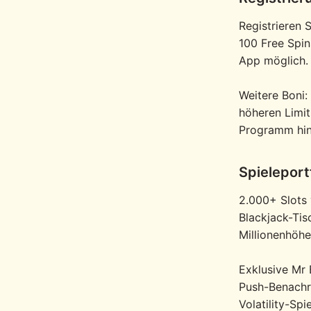
Registrieren 
100 Free Spin
App möglich.
Weitere Boni
höheren Limi
Programm hin
Spieleportf
2.000+ Slots 
Blackjack-Tis
Millionenhöhe
Exklusive Mr 
Push-Benachri
Volatility-Spi