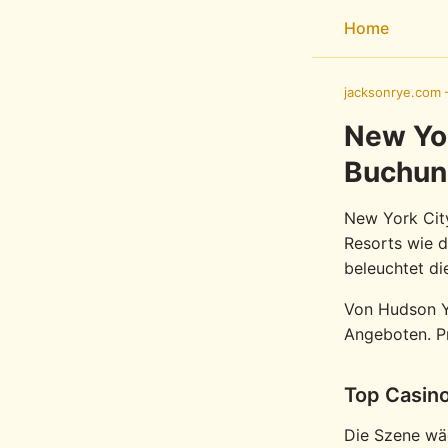
Home
jacksonrye.com 
New Yor
Buchun
New York Cit
Resorts wie d
beleuchtet di
Von Hudson Ya
Angeboten. Pr
Top Casino
Die Szene wäc