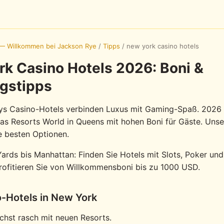
— Willkommen bei Jackson Rye
/
Tipps
/
new york casino hotels
k Casino Hotels 2026: Boni &
gstipps
ys Casino-Hotels verbinden Luxus mit Gaming-Spaß. 202
as Resorts World in Queens mit hohen Boni für Gäste. Unser
e besten Optionen.
rds bis Manhattan: Finden Sie Hotels mit Slots, Poker und
ofitieren Sie von Willkommensboni bis zu 1000 USD.
-Hotels in New York
hst rasch mit neuen Resorts.