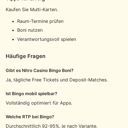
Kaufen Sie Multi-Karten.
Raum-Termine prüfen
Boni nutzen
Verantwortungsvoll spielen
Häufige Fragen
Gibt es Nitro Casino Bingo Boni?
Ja, tägliche Free Tickets und Deposit-Matches.
Ist Bingo mobil spielbar?
Vollständig optimiert für Apps.
Welche RTP bei Bingo?
Durchschnittlich 92-95%, je nach Variante.