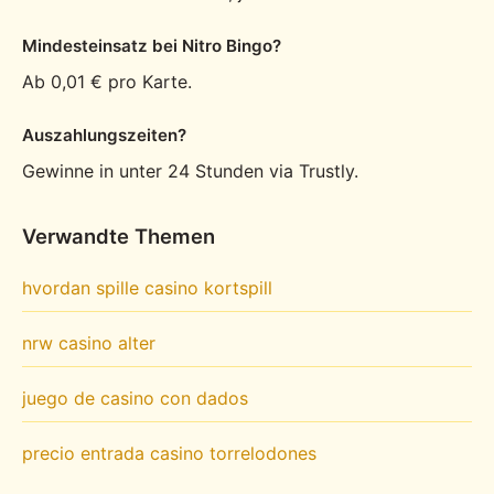
Mindesteinsatz bei Nitro Bingo?
Ab 0,01 € pro Karte.
Auszahlungszeiten?
Gewinne in unter 24 Stunden via Trustly.
Verwandte Themen
hvordan spille casino kortspill
nrw casino alter
juego de casino con dados
precio entrada casino torrelodones