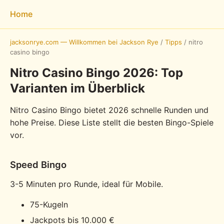
Home
jacksonrye.com — Willkommen bei Jackson Rye
/
Tipps
/
nitro
casino bingo
Nitro Casino Bingo 2026: Top
Varianten im Überblick
Nitro Casino Bingo bietet 2026 schnelle Runden und
hohe Preise. Diese Liste stellt die besten Bingo-Spiele
vor.
Speed Bingo
3-5 Minuten pro Runde, ideal für Mobile.
75-Kugeln
Jackpots bis 10.000 €