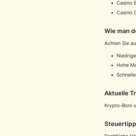
Casino 
Casino 
Wie man d
Achten Sie a
Niedrige
Hohe Ma
Schnelle
Aktuelle T
Krypto-Boni 
Steuertipp
Rechtliche Hi