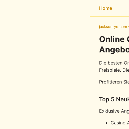
Home
jacksonrye.com 
Online
Angebo
Die besten O
Freispiele. D
Profitieren S
Top 5 Neu
Exklusive An
Casino 