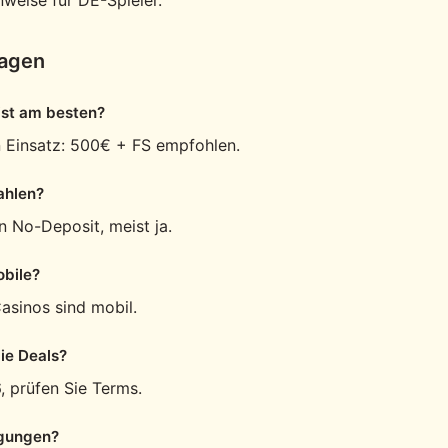
ragen
ist am besten?
 Einsatz: 500€ + FS empfohlen.
ahlen?
 No-Deposit, meist ja.
obile?
Casinos sind mobil.
ie Deals?
 prüfen Sie Terms.
gungen?