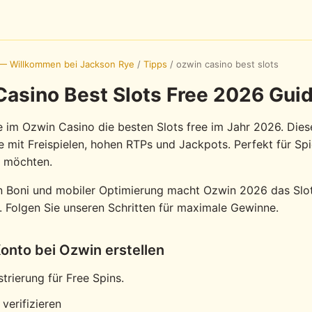
— Willkommen bei Jackson Rye
/
Tipps
/
ozwin casino best slots
asino Best Slots Free 2026 Gui
 im Ozwin Casino die besten Slots free im Jahr 2026. Dies
e mit Freispielen, hohen RTPs und Jackpots. Perfekt für Spi
n möchten.
n Boni und mobiler Optimierung macht Ozwin 2026 das Slot
. Folgen Sie unseren Schritten für maximale Gewinne.
Konto bei Ozwin erstellen
trierung für Free Spins.
 verifizieren