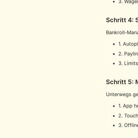
3. Wager
Schritt 4:
Bankroll-Man
1. Autop
2. Payli
3. Limit
Schritt 5: 
Unterwegs ge
1. App h
2. Touch
3. Offl