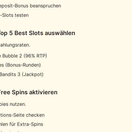
eposit-Bonus beanspruchen
-Slots testen
 Top 5 Best Slots auswählen
ahlungsraten.
e Bubble 2 (96% RTP)
les (Bonus-Runden)
Bandits 3 (Jackpot)
Free Spins aktivieren
bies nutzen.
tions-Seite checken
hlen für Extra-Spins