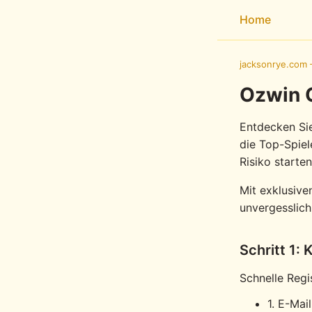
Home
jacksonrye.com 
Ozwin C
Entdecken Sie
die Top-Spiel
Risiko starte
Mit exklusive
unvergesslich
Schritt 1: 
Schnelle Regis
1. E-Mail