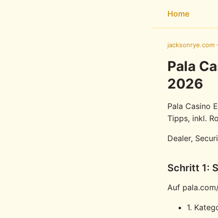
Home
jacksonrye.com 
Pala C
2026
Pala Casino E
Tipps, inkl. 
Dealer, Secur
Schritt 1: 
Auf pala.com
1. Katego