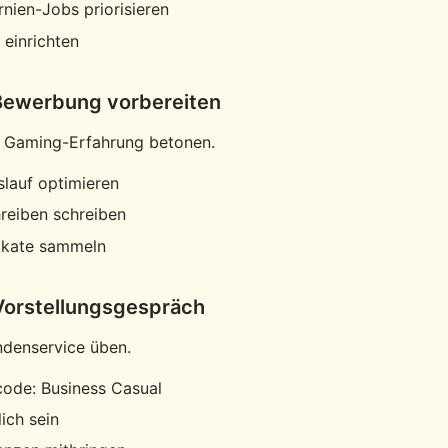
ornien-Jobs priorisieren
s einrichten
 Bewerbung vorbereiten
 Gaming-Erfahrung betonen.
slauf optimieren
reiben schreiben
fikate sammeln
 Vorstellungsgespräch
ndenservice üben.
code: Business Casual
lich sein