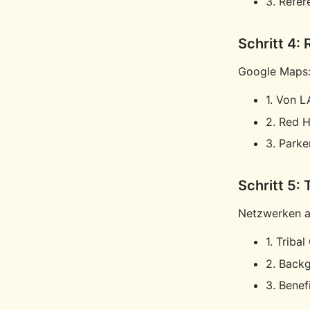
3. Refer
Schritt 4:
Google Maps: 
1. Von LA
2. Red H
3. Parke
Schritt 5: 
Netzwerken au
1. Triba
2. Back
3. Benef