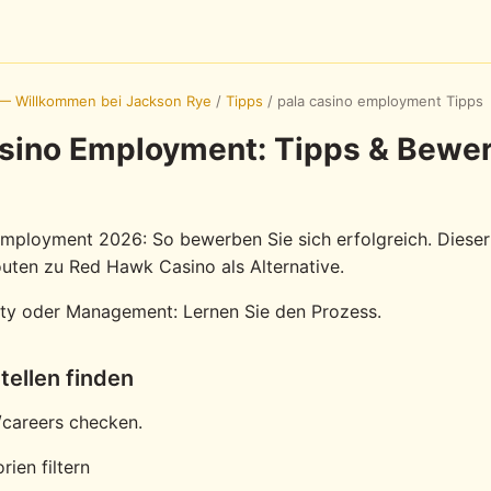
— Willkommen bei Jackson Rye
/
Tipps
/
pala casino employment Tipps
asino Employment: Tipps & Bewe
mployment 2026: So bewerben Sie sich erfolgreich. Dieser
Routen zu Red Hawk Casino als Alternative.
ity oder Management: Lernen Sie den Prozess.
Stellen finden
/careers checken.
rien filtern