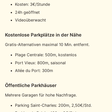
Kosten: 3€/Stunde
24h geöffnet
Videoüberwacht
Kostenlose Parkplätze in der Nähe
Gratis-Alternativen maximal 10 Min. entfernt.
Plage Centrale: 500m, kostenlos
Port Vieux: 800m, saisonal
Allée du Port: 300m
Öffentliche Parkhäuser
Mehrere Garagen für hohe Nachfrage.
Parking Saint-Charles: 200m, 2,50€/Std.