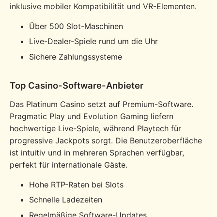
inklusive mobiler Kompatibilität und VR-Elementen.
Über 500 Slot-Maschinen
Live-Dealer-Spiele rund um die Uhr
Sichere Zahlungssysteme
Top Casino-Software-Anbieter
Das Platinum Casino setzt auf Premium-Software.
Pragmatic Play und Evolution Gaming liefern
hochwertige Live-Spiele, während Playtech für
progressive Jackpots sorgt. Die Benutzeroberfläche
ist intuitiv und in mehreren Sprachen verfügbar,
perfekt für internationale Gäste.
Hohe RTP-Raten bei Slots
Schnelle Ladezeiten
Regelmäßige Software-Updates