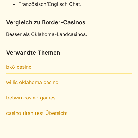
Französisch/Englisch Chat.
Vergleich zu Border-Casinos
Besser als Oklahoma-Landcasinos.
Verwandte Themen
bk8 casino
willis oklahoma casino
betwin casino games
casino titan test Übersicht