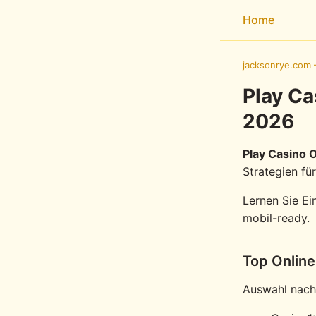
Home
jacksonrye.com 
Play Ca
2026
Play Casino 
Strategien fü
Lernen Sie Ei
mobil-ready.
Top Onlin
Auswahl nach 