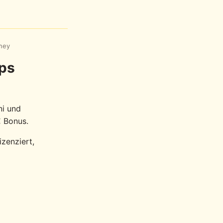
oney
pps
ni und
€ Bonus.
zenziert,