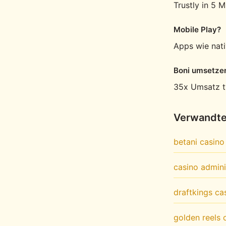
Trustly in 5 M
Mobile Play?
Apps wie nat
Boni umsetze
35x Umsatz t
Verwandt
betani casino
casino admini
draftkings ca
golden reels 