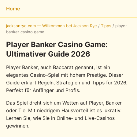
Home
jacksonrye.com — Willkommen bei Jackson Rye
/
Tipps
/
player
banker casino game
Player Banker Casino Game:
Ultimativer Guide 2026
Player Banker, auch Baccarat genannt, ist ein
elegantes Casino-Spiel mit hohem Prestige. Dieser
Guide erklärt Regeln, Strategien und Tipps für 2026.
Perfekt für Anfänger und Profis.
Das Spiel dreht sich um Wetten auf Player, Banker
oder Tie. Mit niedrigem Hausvorteil ist es lukrativ.
Lernen Sie, wie Sie in Online- und Live-Casinos
gewinnen.