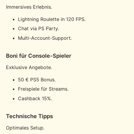
Immersives Erlebnis.
Lightning Roulette in 120 FPS.
Chat via PS Party.
Multi-Account-Support.
Boni für Console-Spieler
Exklusive Angebote.
50 € PS5 Bonus.
Freispiele für Streams.
Cashback 15%.
Technische Tipps
Optimales Setup.