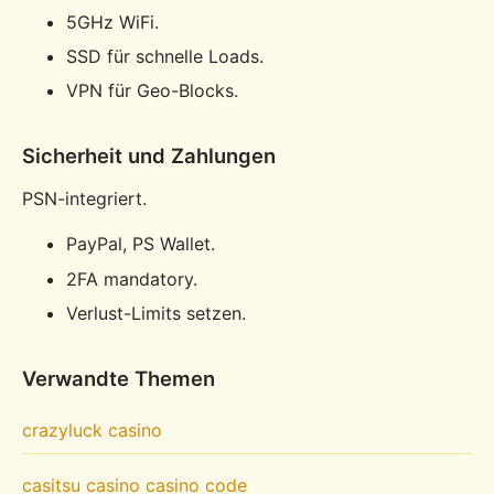
5GHz WiFi.
SSD für schnelle Loads.
VPN für Geo-Blocks.
Sicherheit und Zahlungen
PSN-integriert.
PayPal, PS Wallet.
2FA mandatory.
Verlust-Limits setzen.
Verwandte Themen
crazyluck casino
casitsu casino casino code