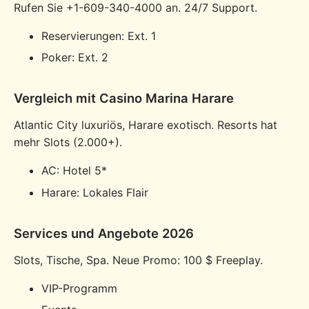
Rufen Sie +1-609-340-4000 an. 24/7 Support.
Reservierungen: Ext. 1
Poker: Ext. 2
Vergleich mit Casino Marina Harare
Atlantic City luxuriös, Harare exotisch. Resorts hat
mehr Slots (2.000+).
AC: Hotel 5*
Harare: Lokales Flair
Services und Angebote 2026
Slots, Tische, Spa. Neue Promo: 100 $ Freeplay.
VIP-Programm