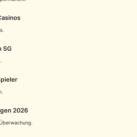
Casinos
s.
en SG
.
Spieler
n.
ngen 2026
-Überwachung.