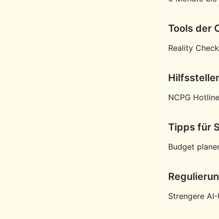
Tools der 
Reality Check
Hilfsstell
NCPG Hotline
Tipps für 
Budget plane
Regulieru
Strengere AI