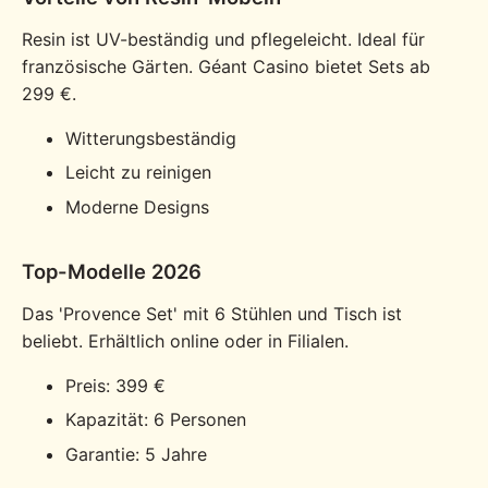
Resin ist UV-beständig und pflegeleicht. Ideal für
französische Gärten. Géant Casino bietet Sets ab
299 €.
Witterungsbeständig
Leicht zu reinigen
Moderne Designs
Top-Modelle 2026
Das 'Provence Set' mit 6 Stühlen und Tisch ist
beliebt. Erhältlich online oder in Filialen.
Preis: 399 €
Kapazität: 6 Personen
Garantie: 5 Jahre