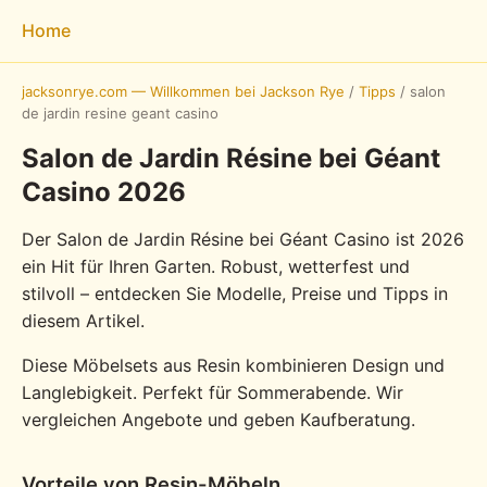
Home
jacksonrye.com — Willkommen bei Jackson Rye
/
Tipps
/
salon
de jardin resine geant casino
Salon de Jardin Résine bei Géant
Casino 2026
Der Salon de Jardin Résine bei Géant Casino ist 2026
ein Hit für Ihren Garten. Robust, wetterfest und
stilvoll – entdecken Sie Modelle, Preise und Tipps in
diesem Artikel.
Diese Möbelsets aus Resin kombinieren Design und
Langlebigkeit. Perfekt für Sommerabende. Wir
vergleichen Angebote und geben Kaufberatung.
Vorteile von Resin-Möbeln