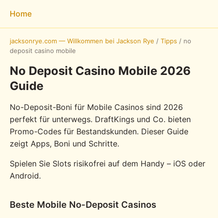
Home
jacksonrye.com — Willkommen bei Jackson Rye
/
Tipps
/
no
deposit casino mobile
No Deposit Casino Mobile 2026
Guide
No-Deposit-Boni für Mobile Casinos sind 2026
perfekt für unterwegs. DraftKings und Co. bieten
Promo-Codes für Bestandskunden. Dieser Guide
zeigt Apps, Boni und Schritte.
Spielen Sie Slots risikofrei auf dem Handy – iOS oder
Android.
Beste Mobile No-Deposit Casinos