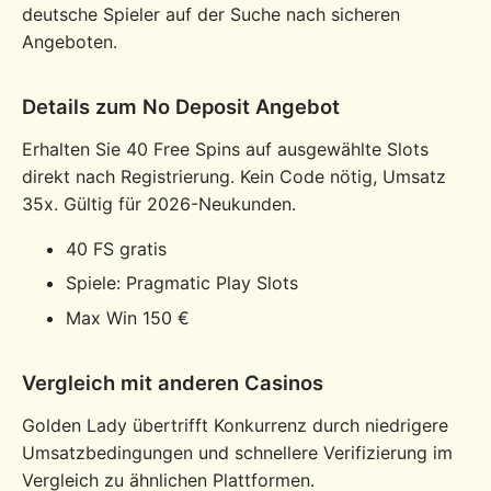
deutsche Spieler auf der Suche nach sicheren
Angeboten.
Details zum No Deposit Angebot
Erhalten Sie 40 Free Spins auf ausgewählte Slots
direkt nach Registrierung. Kein Code nötig, Umsatz
35x. Gültig für 2026-Neukunden.
40 FS gratis
Spiele: Pragmatic Play Slots
Max Win 150 €
Vergleich mit anderen Casinos
Golden Lady übertrifft Konkurrenz durch niedrigere
Umsatzbedingungen und schnellere Verifizierung im
Vergleich zu ähnlichen Plattformen.