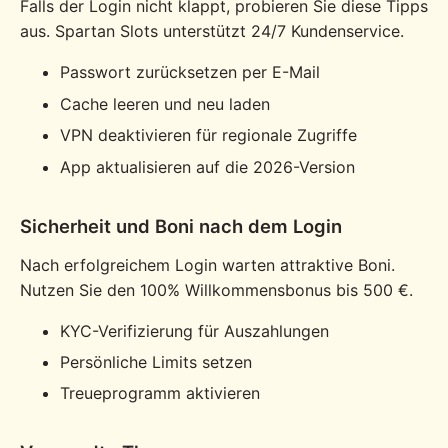
Falls der Login nicht klappt, probieren Sie diese Tipps
aus. Spartan Slots unterstützt 24/7 Kundenservice.
Passwort zurücksetzen per E-Mail
Cache leeren und neu laden
VPN deaktivieren für regionale Zugriffe
App aktualisieren auf die 2026-Version
Sicherheit und Boni nach dem Login
Nach erfolgreichem Login warten attraktive Boni.
Nutzen Sie den 100% Willkommensbonus bis 500 €.
KYC-Verifizierung für Auszahlungen
Persönliche Limits setzen
Treueprogramm aktivieren