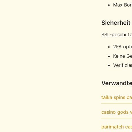
Max Bo
Sicherheit
SSL-geschützt
2FA opti
Keine G
Verifizi
Verwandt
taika spins c
casino gods v
parimatch ca