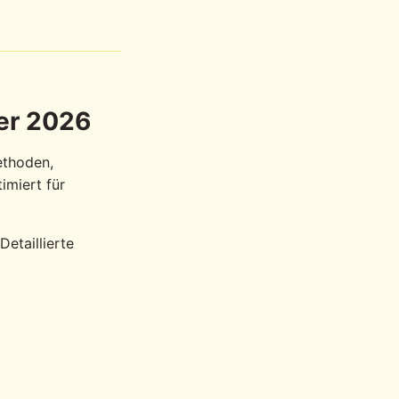
her 2026
ethoden,
imiert für
etaillierte