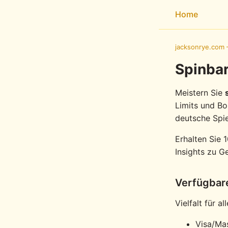
Home
jacksonrye.com 
Spinbar
Meistern Sie
Limits und Bo
deutsche Spie
Erhalten Sie 
Insights zu G
Verfügbar
Vielfalt für a
Visa/Mas