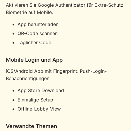
Aktivieren Sie Google Authenticator für Extra-Schutz.
Biometrie auf Mobile.
App herunterladen
QR-Code scannen
Täglicher Code
Mobile Login und App
iOS/Android App mit Fingerprint. Push-Login-
Benachrichtigungen.
App Store Download
Einmalige Setup
Offline-Lobby-View
Verwandte Themen