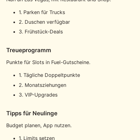
1. Parken für Trucks
2. Duschen verfügbar
3. Frühstück-Deals
Treueprogramm
Punkte für Slots in Fuel-Gutscheine.
1. Tägliche Doppeltpunkte
2. Monatsziehungen
3. VIP-Upgrades
Tipps für Neulinge
Budget planen, App nutzen.
1. Limits setzen