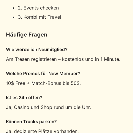
2. Events checken
3. Kombi mit Travel
Häufige Fragen
Wie werde ich Neumitglied?
Am Tresen registrieren – kostenlos und in 1 Minute.
Welche Promos für New Member?
10$ Free + Match-Bonus bis 50$.
Ist es 24h offen?
Ja, Casino und Shop rund um die Uhr.
Können Trucks parken?
Ja, dedizierte Plätze vorhanden.