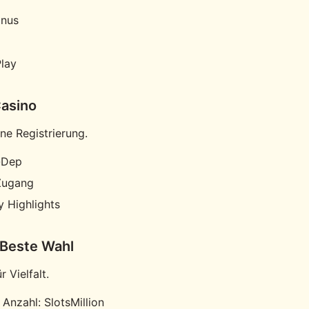
nus
Play
Casino
ne Registrierung.
-Dep
Zugang
y Highlights
 Beste Wahl
r Vielfalt.
Anzahl: SlotsMillion