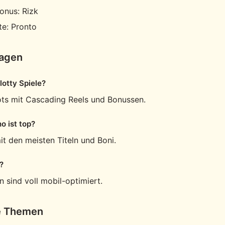
onus: Rizk
te: Pronto
ragen
lotty Spiele?
ots mit Cascading Reels und Bonussen.
o ist top?
mit den meisten Titeln und Boni.
?
n sind voll mobil-optimiert.
e Themen