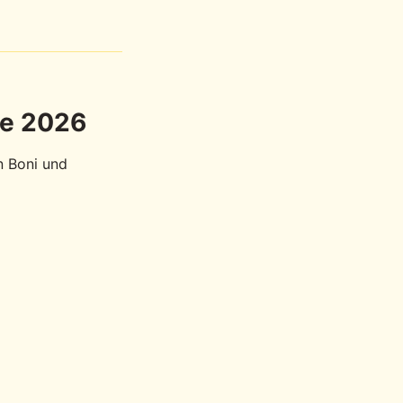
te 2026
n Boni und