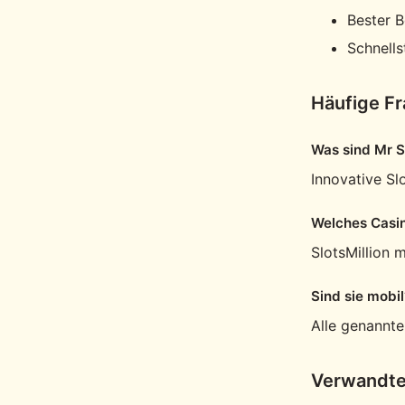
Bester B
Schnells
Häufige F
Was sind Mr S
Innovative Sl
Welches Casin
SlotsMillion 
Sind sie mobil
Alle genannte
Verwandt