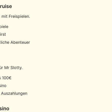
ruise
mit Freispielen.
piele
irst
liche Abenteuer
ür Mr Slotty.
s 100€
sino
e Auszahlungen
sino