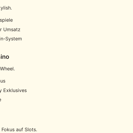
ylish.
spiele
er Umsatz
in-System
sino
 Wheel.
us
y Exklusives
e
Fokus auf Slots.