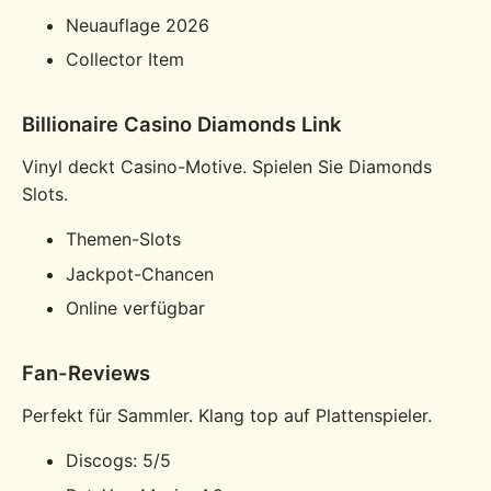
Neuauflage 2026
Collector Item
Billionaire Casino Diamonds Link
Vinyl deckt Casino-Motive. Spielen Sie Diamonds
Slots.
Themen-Slots
Jackpot-Chancen
Online verfügbar
Fan-Reviews
Perfekt für Sammler. Klang top auf Plattenspieler.
Discogs: 5/5