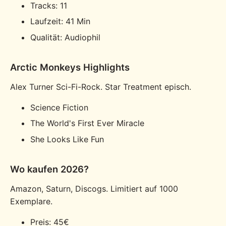
Tracks: 11
Laufzeit: 41 Min
Qualität: Audiophil
Arctic Monkeys Highlights
Alex Turner Sci-Fi-Rock. Star Treatment episch.
Science Fiction
The World's First Ever Miracle
She Looks Like Fun
Wo kaufen 2026?
Amazon, Saturn, Discogs. Limitiert auf 1000
Exemplare.
Preis: 45€