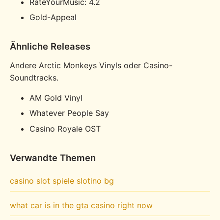
RateYourMusic: 4.2
Gold-Appeal
Ähnliche Releases
Andere Arctic Monkeys Vinyls oder Casino-
Soundtracks.
AM Gold Vinyl
Whatever People Say
Casino Royale OST
Verwandte Themen
casino slot spiele slotino bg
what car is in the gta casino right now