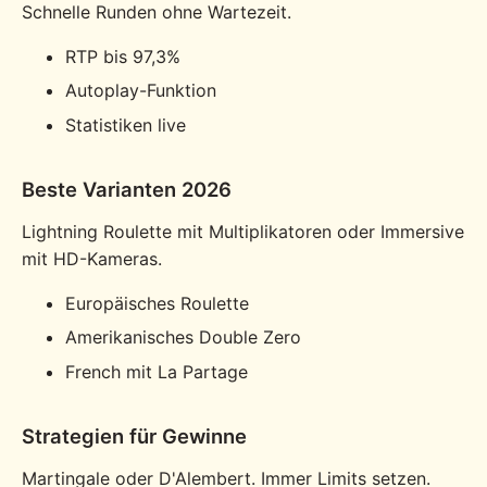
Schnelle Runden ohne Wartezeit.
RTP bis 97,3%
Autoplay-Funktion
Statistiken live
Beste Varianten 2026
Lightning Roulette mit Multiplikatoren oder Immersive
mit HD-Kameras.
Europäisches Roulette
Amerikanisches Double Zero
French mit La Partage
Strategien für Gewinne
Martingale oder D'Alembert. Immer Limits setzen.