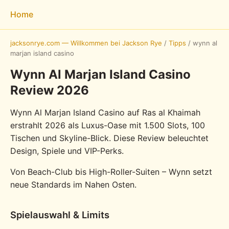
Home
jacksonrye.com — Willkommen bei Jackson Rye
/
Tipps
/
wynn al
marjan island casino
Wynn Al Marjan Island Casino
Review 2026
Wynn Al Marjan Island Casino auf Ras al Khaimah
erstrahlt 2026 als Luxus-Oase mit 1.500 Slots, 100
Tischen und Skyline-Blick. Diese Review beleuchtet
Design, Spiele und VIP-Perks.
Von Beach-Club bis High-Roller-Suiten – Wynn setzt
neue Standards im Nahen Osten.
Spielauswahl & Limits