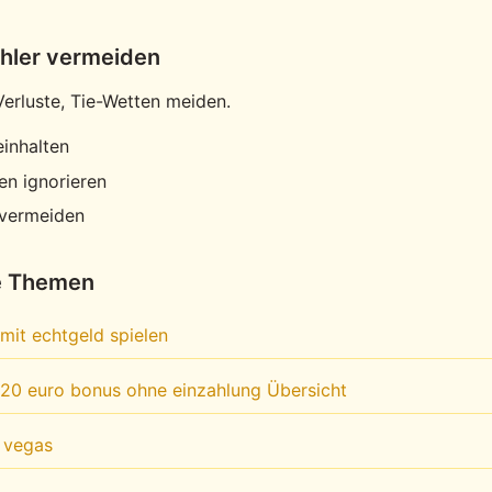
ehler vermeiden
erluste, Tie-Wetten meiden.
inhalten
ken ignorieren
 vermeiden
e Themen
 mit echtgeld spielen
 20 euro bonus ohne einzahlung Übersicht
 vegas