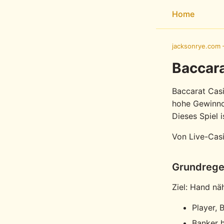
Home
jacksonrye.com 
Baccar
Baccarat Casi
hohe Gewinnch
Dieses Spiel 
Von Live-Casi
Grundregel
Ziel: Hand nä
Player, 
Banker h