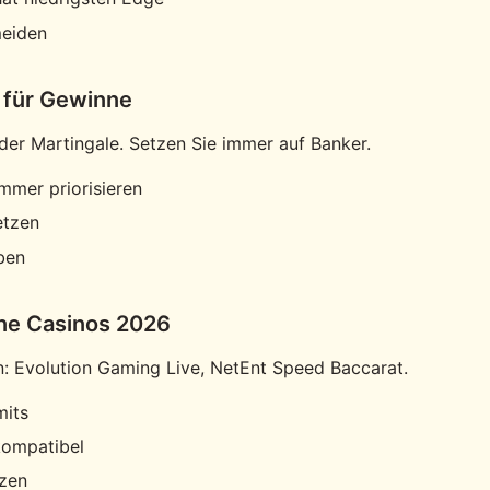
meiden
 für Gewinne
oder Martingale. Setzen Sie immer auf Banker.
mmer priorisieren
etzen
ben
ne Casinos 2026
: Evolution Gaming Live, NetEnt Speed Baccarat.
mits
kompatibel
tzen