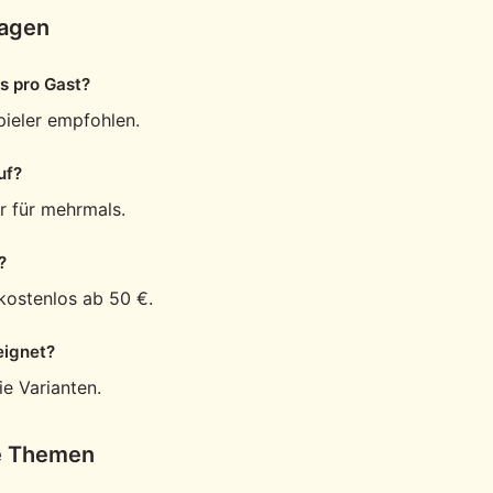
ragen
ps pro Gast?
ieler empfohlen.
uf?
r für mehrmals.
?
kostenlos ab 50 €.
eignet?
ie Varianten.
e Themen