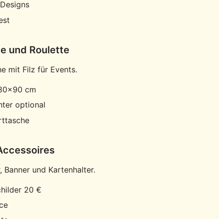
Designs
est
e und Roulette
e mit Filz für Events.
180x90 cm
ter optional
rttasche
Accessoires
, Banner und Kartenhalter.
hilder 20 €
ce