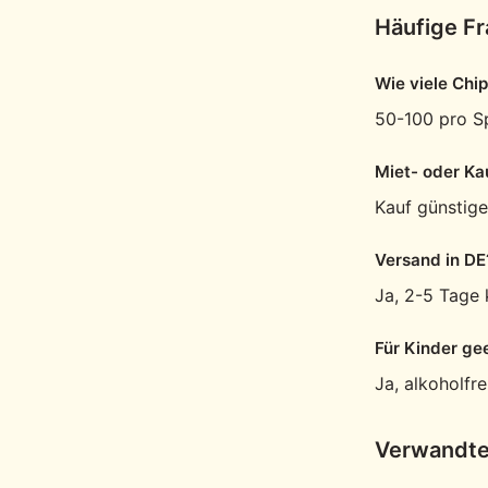
Häufige F
Wie viele Chi
50-100 pro Sp
Miet- oder Ka
Kauf günstige
Versand in DE
Ja, 2-5 Tage 
Für Kinder ge
Ja, alkoholfre
Verwandt