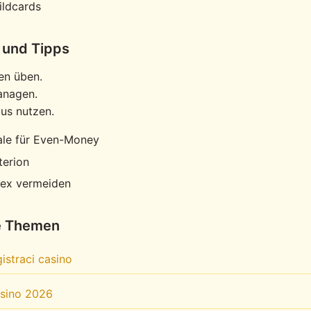
ildcards
 und Tipps
len üben.
anagen.
s nutzen.
ale für Even-Money
terion
dex vermeiden
e Themen
istraci casino
asino 2026