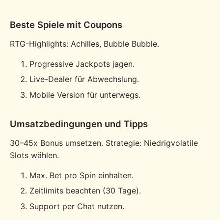
Beste Spiele mit Coupons
RTG-Highlights: Achilles, Bubble Bubble.
Progressive Jackpots jagen.
Live-Dealer für Abwechslung.
Mobile Version für unterwegs.
Umsatzbedingungen und Tipps
30–45x Bonus umsetzen. Strategie: Niedrigvolatile
Slots wählen.
Max. Bet pro Spin einhalten.
Zeitlimits beachten (30 Tage).
Support per Chat nutzen.