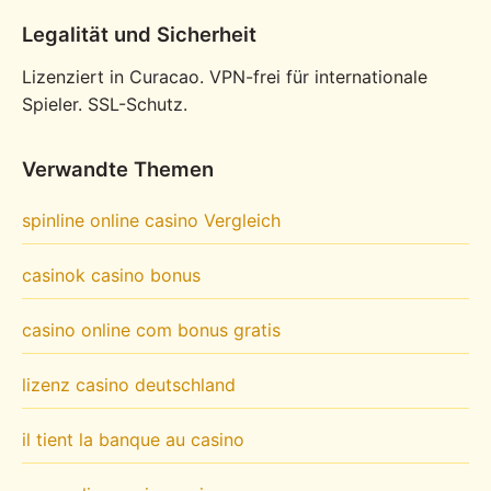
Legalität und Sicherheit
Lizenziert in Curacao. VPN-frei für internationale
Spieler. SSL-Schutz.
Verwandte Themen
spinline online casino Vergleich
casinok casino bonus
casino online com bonus gratis
lizenz casino deutschland
il tient la banque au casino