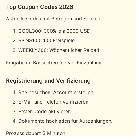
Top Coupon Codes 2026
Aktuelle Codes mit Beträgen und Spielen.
COOL300: 300% bis 3000 USD
SPINS100: 100 Freispiele
WEEKLY200: Wöchentlicher Reload
Eingabe im Kassenbereich vor Einzahlung.
Registrierung und Verifizierung
Site besuchen, Account erstellen.
E-Mail und Telefon verifizieren.
Ersten Code aktivieren.
Dokumente hochladen für Auszahlungen.
Prozess dauert 5 Minuten.