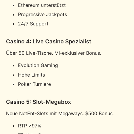
Ethereum unterstützt
Progressive Jackpots
24/7 Support
Casino 4: Live Casino Spezialist
Über 50 Live-Tische. MI-exklusiver Bonus.
Evolution Gaming
Hohe Limits
Poker Turniere
Casino 5: Slot-Megabox
Neue NetEnt-Slots mit Megaways. $500 Bonus.
RTP >97%