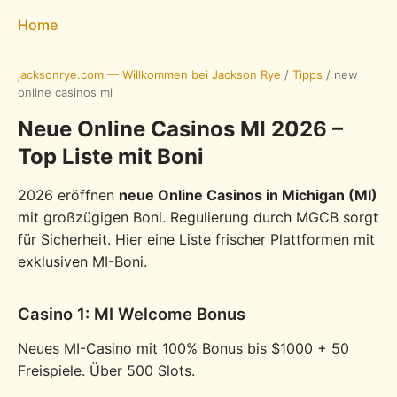
Home
jacksonrye.com — Willkommen bei Jackson Rye
/
Tipps
/
new
online casinos mi
Neue Online Casinos MI 2026 –
Top Liste mit Boni
2026 eröffnen
neue Online Casinos in Michigan (MI)
mit großzügigen Boni. Regulierung durch MGCB sorgt
für Sicherheit. Hier eine Liste frischer Plattformen mit
exklusiven MI-Boni.
Casino 1: MI Welcome Bonus
Neues MI-Casino mit 100% Bonus bis $1000 + 50
Freispiele. Über 500 Slots.