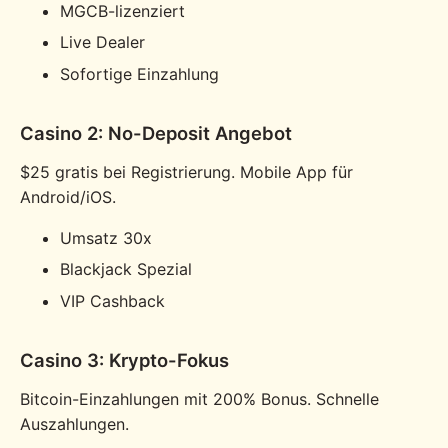
MGCB-lizenziert
Live Dealer
Sofortige Einzahlung
Casino 2: No-Deposit Angebot
$25 gratis bei Registrierung. Mobile App für
Android/iOS.
Umsatz 30x
Blackjack Spezial
VIP Cashback
Casino 3: Krypto-Fokus
Bitcoin-Einzahlungen mit 200% Bonus. Schnelle
Auszahlungen.