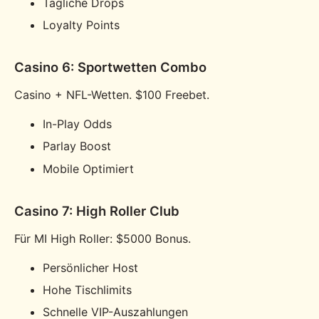
Tägliche Drops
Loyalty Points
Casino 6: Sportwetten Combo
Casino + NFL-Wetten. $100 Freebet.
In-Play Odds
Parlay Boost
Mobile Optimiert
Casino 7: High Roller Club
Für MI High Roller: $5000 Bonus.
Persönlicher Host
Hohe Tischlimits
Schnelle VIP-Auszahlungen