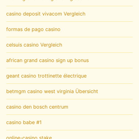
casino deposit vivacom Vergleich
formas de pago casino
celsuis casino Vergleich
african grand casino sign up bonus
geant casino trottinette électrique
betmgm casino west virginia Übersicht
casino den bosch centrum
casino babe #1
online-casino stake