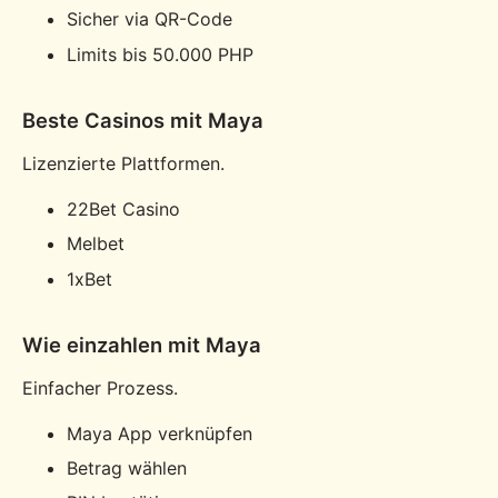
Sicher via QR-Code
Limits bis 50.000 PHP
Beste Casinos mit Maya
Lizenzierte Plattformen.
22Bet Casino
Melbet
1xBet
Wie einzahlen mit Maya
Einfacher Prozess.
Maya App verknüpfen
Betrag wählen