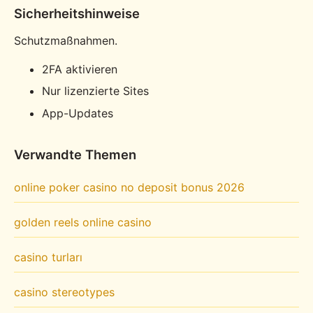
Sicherheitshinweise
Schutzmaßnahmen.
2FA aktivieren
Nur lizenzierte Sites
App-Updates
Verwandte Themen
online poker casino no deposit bonus 2026
golden reels online casino
casino turları
casino stereotypes